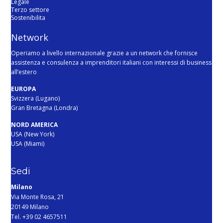
Legale
Terzo settore
Sostenibilita
Network
Operiamo a livello internazionale grazie a un network che fornisce
assistenza e consulenza a imprenditori italiani con interessi di business
all’estero
EUROPA
Svizzera (Lugano)
Gran Bretagna (Londra)
NORD AMERICA
USA (New York)
USA (Miami)
Sedi
Milano
Via Monte Rosa, 21
20149 Milano
Tel. +39 02 4657511