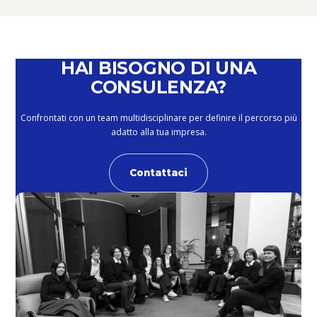
HAI BISOGNO DI UNA
CONSULENZA?
Confrontati con un team multidisciplinare per definire il percorso più
adatto alla tua impresa.
Contattaci