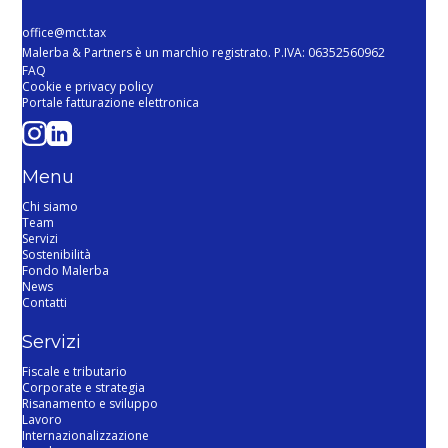
office@mct.tax
Malerba & Partners è un marchio registrato. P.IVA: 06352560962
FAQ
Cookie e privacy policy
Portale fatturazione elettronica
Menu
Chi siamo
Team
Servizi
Sostenibilità
Fondo Malerba
News
Contatti
Servizi
Fiscale e tributario
Corporate e strategia
Risanamento e sviluppo
Lavoro
Internazionalizzazione